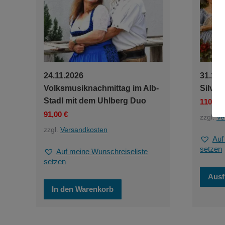
Produktseite
gewählt
werden
24.11.2026
31.12.
Volksmusiknachmittag im Alb-
Silves
Stadl mit dem Uhlberg Duo
110,00
91,00
€
zzgl.
Ve
zzgl.
Versandkosten
Auf
setzen
Auf meine Wunschreiseliste
setzen
Ausf
In den Warenkorb