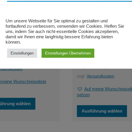
werden
werden
Um unsere Webseite für Sie optimal zu gestalten und
fortlaufend zu verbessern, verwenden wir Cookies. Helfen Sie
uns, indem Sie auch nicht-essentielle Cookies akzeptieren,
damit wir Ihnen eine langfristig bessere Erfahrung bieten
können.
2026 Der Vogelhändler –
03.01.2027
ter Theater in Winterthur
Weltweihnachtscircus in
Einstellungen
Einstellungen Übernehmen
Stuttgart
€
–
145,00
€
128,00
€
–
134,00
€
rsandkosten
zzgl.
Versandkosten
 meine Wunschreiseliste
Auf meine Wunschreiseli
setzen
Dieses
ührung wählen
Produkt
Di
Ausführung wählen
weist
Pr
mehrere
we
Varianten
me
auf.
Va