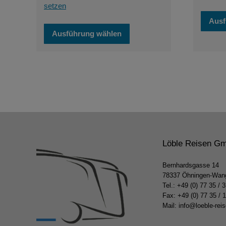
setzen
Ausf
Dieses
Ausführung wählen
Produkt
weist
mehrere
Varianten
auf.
Die
Optionen
können
auf
der
Produktseite
Löble Reisen G
gewählt
werden
Bernhardsgasse 14
78337 Öhningen-Wan
Tel.:
+49 (0) 77 35 / 
Fax: +49 (0) 77 35 / 
Mail:
info@loeble-rei