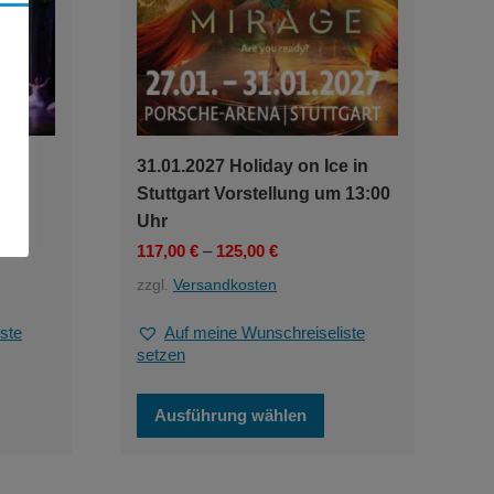
31.01.2027 Holiday on Ice in
Stuttgart Vorstellung um 13:00
Uhr
117,00
€
–
125,00
€
zzgl.
Versandkosten
ste
Auf meine Wunschreiseliste
setzen
eses
Dieses
Ausführung wählen
odukt
Produkt
ist
weist
hrere
mehrere
rianten
Varianten