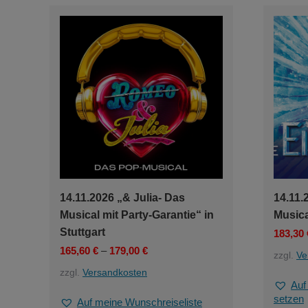
14.11.2026 „& Julia- Das
14.11.
Musical mit Party-Garantie“ in
Musica
Stuttgart
183,30
165,60
€
–
179,00
€
zzgl.
Ve
zzgl.
Versandkosten
Auf
setzen
Auf meine Wunschreiseliste