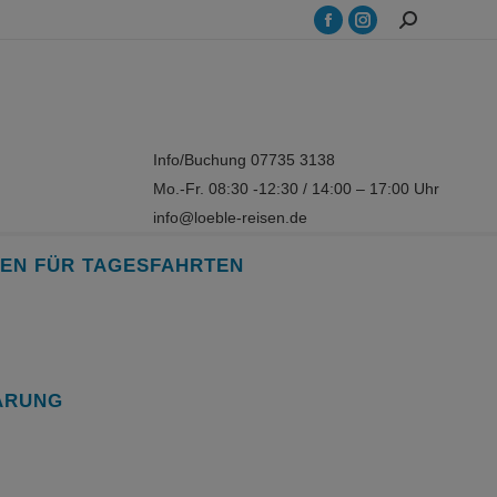
Search:
Facebook
Instagram
page
page
opens
opens
in
in
new
new
Info/Buchung 07735 3138
window
window
Mo.-Fr. 08:30 -12:30 / 14:00 – 17:00 Uhr
info@loeble-reisen.de
EN FÜR TAGESFAHRTEN
ÄRUNG