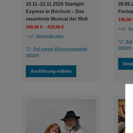
09.08.
20.11.-22.11.2026 Starlight
Festsp
Express in Bochum – Das
rasanteste Musical der Welt
145,00
349,00
€
–
419,00
€
zzgl.
Ve
zzgl.
Versandkosten
Auf
setzen
Auf meine Wunschreiseliste
setzen
Deta
Dieses
Ausführung wählen
Produkt
weist
mehrere
Varianten
auf.
Die
Optionen
können
auf
der