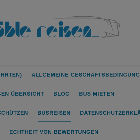
AHRTEN)
ALLGEMEINE GESCHÄFTSBEDINGUNG
EN ÜBERSICHT
BLOG
BUS MIETEN
Musical-/Theaterreisen
SCHÜTZEN
BUSREISEN
DATENSCHUTZERKL
Sie befinden sich hier:
Start
Busreisen
Musical-/Theaterreisen
ECHTHEIT VON BEWERTUNGEN