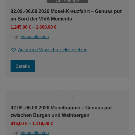
Auf Anfrage
02.09.-06.09.2026 Mosel-Kreuzfahrt – Genuss pur
an Bord der VIVA Moments
1.245,00
€
–
1.660,00
€
zzgl.
Versandkosten
Auf meine Wunschreiseliste setzen
Dieses
Details
Produkt
weist
mehrere
Varianten
auf.
Die
Optionen
02.09.-06.09.2026 Moselträume – Genuss pur
können
zwischen Burgen und Weinbergen
auf
der
919,00
€
–
1.119,00
€
Produktseite
zzgl.
Versandkosten