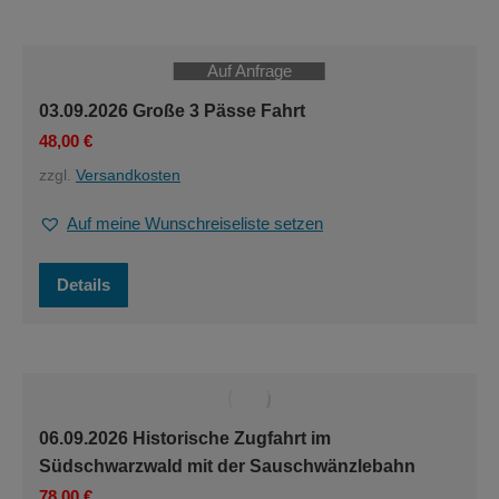
mehrere
Varianten
auf.
Auf Anfrage
Die
Optionen
03.09.2026 Große 3 Pässe Fahrt
können
48,00
€
auf
der
zzgl.
Versandkosten
Produktseite
gewählt
Auf meine Wunschreiseliste setzen
werden
Details
06.09.2026 Historische Zugfahrt im
Südschwarzwald mit der Sauschwänzlebahn
78,00
€