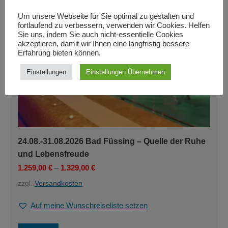
gewählt
werden
Um unsere Webseite für Sie optimal zu gestalten und
fortlaufend zu verbessern, verwenden wir Cookies. Helfen
Auf Anfrage
Sie uns, indem Sie auch nicht-essentielle Cookies
akzeptieren, damit wir Ihnen eine langfristig bessere
Erfahrung bieten können.
Einstellungen
Einstellungen Übernehmen
24.08.-31.08.2026 Bad Füssing – Quelle der Ruhe
und Lebensfreude
1.259,00
€
–
1.329,00
€
zzgl.
Versandkosten
Auf meine Wunschreiseliste setzen
Dieses