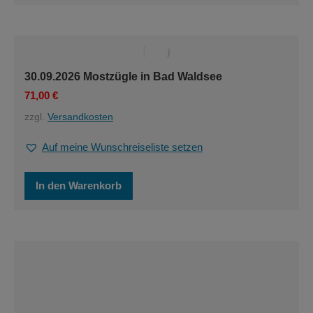
weist
mehrere
Varianten
auf.
Die
Optionen
30.09.2026 Mostzügle in Bad Waldsee
können
71,00
€
auf
der
zzgl.
Versandkosten
Produktseite
gewählt
Auf meine Wunschreiseliste setzen
werden
In den Warenkorb