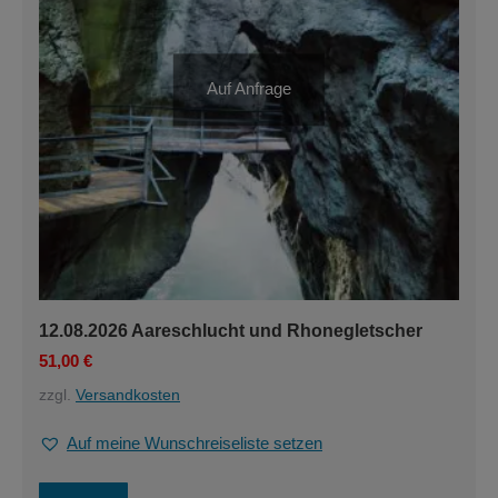
Produktseite
gewählt
werden
Auf Anfrage
12.08.2026 Aareschlucht und Rhonegletscher
51,00
€
zzgl.
Versandkosten
Auf meine Wunschreiseliste setzen