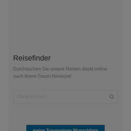
Sta
20
Lie
dar
das
Pre
Les
Reisefinder
Durchsuchen Sie unsere Reisen direkt online
nach Ihrem Traum Reiseziel
meine Traumreisen Wunschliste