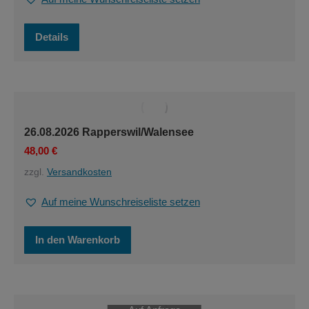
Dieses
Details
Produkt
weist
mehrere
Varianten
auf.
Die
Optionen
26.08.2026 Rapperswil/Walensee
können
48,00
€
auf
der
zzgl.
Versandkosten
Produktseite
gewählt
Auf meine Wunschreiseliste setzen
werden
In den Warenkorb