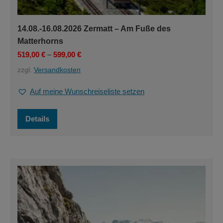
14.08.-16.08.2026 Zermatt – Am Fuße des
Matterhorns
519,00
€
–
599,00
€
zzgl.
Versandkosten
Auf meine Wunschreiseliste setzen
Dieses
Details
Produkt
weist
mehrere
Varianten
auf.
Die
Optionen
können
auf
der
Produktseite