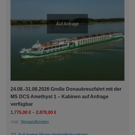
Produktseite
gewählt
werden
Auf Anfrage
24.08.-31.08.2026 Große Donaukreuzfahrt mit der
MS DCS Amethyst 1 – Kabinen auf Anfrage
verfügbar
1.775,00
€
–
2.879,00
€
zzgl.
Versandkosten
Auf meine Wunschreiseliste setzen