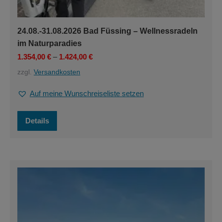
24.08.-31.08.2026 Bad Füssing – Wellnessradeln
im Naturparadies
1.354,00
€
–
1.424,00
€
zzgl.
Versandkosten
Auf meine Wunschreiseliste setzen
Dieses
Details
Produkt
weist
mehrere
Varianten
auf.
Die
Optionen
können
auf
der