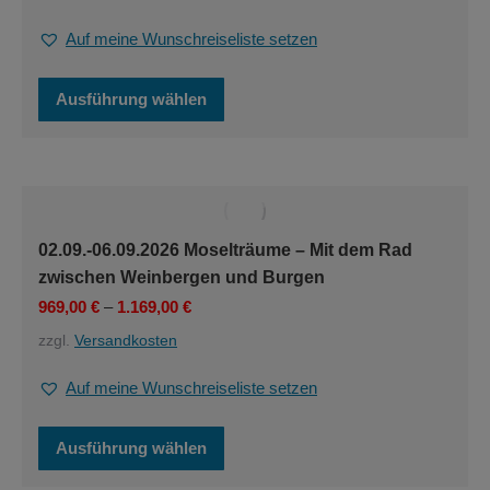
gewählt
werden
Auf meine Wunschreiseliste setzen
Dieses
Ausführung wählen
Produkt
weist
mehrere
Varianten
auf.
Die
Optionen
02.09.-06.09.2026 Moselträume – Mit dem Rad
können
zwischen Weinbergen und Burgen
auf
der
969,00
€
–
1.169,00
€
Produktseite
zzgl.
Versandkosten
gewählt
werden
Auf meine Wunschreiseliste setzen
Dieses
Ausführung wählen
Produkt
weist