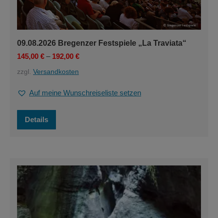
09.08.2026 Bregenzer Festspiele „La Traviata“
145,00
€
–
192,00
€
zzgl.
Versandkosten
Auf meine Wunschreiseliste setzen
Dieses
Details
Produkt
weist
mehrere
Varianten
auf.
Die
Optionen
können
auf
der