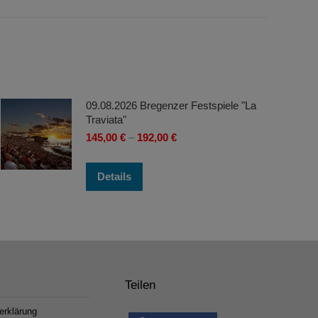
09.08.2026 Bregenzer Festspiele "La
Traviata"
145,00
€
–
192,00
€
Dieses
Details
Produkt
weist
mehrere
Varianten
auf.
Die
Teilen
Optionen
erklärung
können