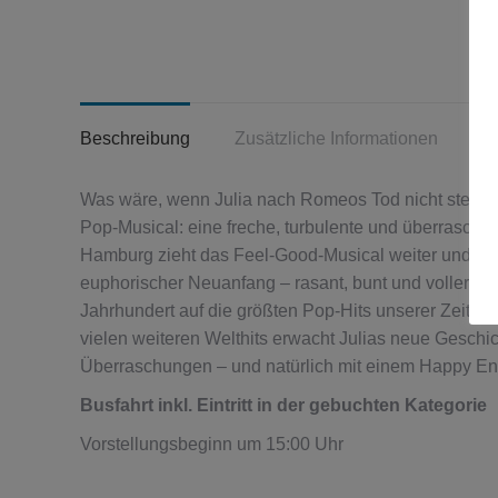
Beschreibung
Zusätzliche Informationen
R
Was wäre, wenn Julia nach Romeos Tod nicht sterbe
Pop-Musical: eine freche, turbulente und überrasch
Hamburg zieht das Feel-Good-Musical weiter und feie
euphorischer Neuanfang – rasant, bunt und voller L
Jahrhundert auf die größten Pop-Hits unserer Zeit trif
vielen weiteren Welthits erwacht Julias neue Gesch
Überraschungen – und natürlich mit einem Happy End.
Busfahrt inkl. Eintritt in der gebuchten Kategorie
Vorstellungsbeginn um 15:00 Uhr