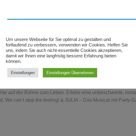
Stuttgart
Teilen
Teilen
Teilen
Teilen
Menge
Schaltflächen
Schaltflächen
Schaltflächen
Schaltflächen
ezensionen (0)
Um unsere Webseite für Sie optimal zu gestalten und
fortlaufend zu verbessern, verwenden wir Cookies. Helfen Sie
uns, indem Sie auch nicht-essentielle Cookies akzeptieren,
n würde – sondern eine zweite Chance auf das Leben und die
damit wir Ihnen eine langfristig bessere Erfahrung bieten
können.
end moderne Neuerzählung von Shakespeares berühmtester Lieb
rt ab Herbst 2026 seine Premiere im Stage Palladium Theater i
Einstellungen
Einstellungen Übernehmen
ebensfreude. & JULIA verbindet Humor, Herz und Empowerment z
ft. Mit Songs wie „Roar“ von Katy Perry, „Can’t Stop The Feeling
ichte auf der Bühne zum Leben. Erlebe eine unbeschwerte, rom
 We can’t stop the feeling! & JULIA – Das Musical mit Party-G