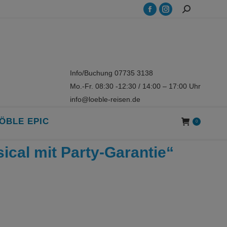
Search:
Facebook
Instagram
page
page
opens
opens
in
in
new
new
Info/Buchung 07735 3138
window
window
Mo.-Fr. 08:30 -12:30 / 14:00 – 17:00 Uhr
info@loeble-reisen.de
ÖBLE EPIC
0
ical mit Party-Garantie“