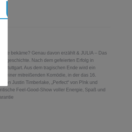
 Liebe bekäme? Genau davon erzählt & JULIA – Das
esgeschichte. Nach dem gefeierten Erfolg in
n Stuttgart. Aus dem tragischen Ende wird ein
u einer mitreißenden Komödie, in der das 16.
!“ von Justin Timberlake, „Perfect“ von P!nk und
antische Feel-Good-Show voller Energie, Spaß und
arantie