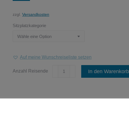
zzgl.
Versandkosten
Sitzplatzkategorie
Auf meine Wunschreiseliste setzen
14.11.2026
In den Warenkorb
"&
Julia-
Das
Musical
mit
Kategorien:
Musical-/Theaterreisen
,
Tagesreisen
Artikelnummer:
n.
Party-
Garantie"
Share this product
in