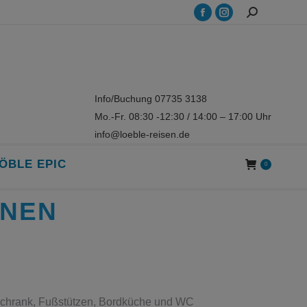
Search:
Facebook
Instagram
page
page
opens
opens
in
in
new
new
Info/Buchung 07735 3138
window
window
Mo.-Fr. 08:30 -12:30 / 14:00 – 17:00 Uhr
info@loeble-reisen.de
ÖBLE EPIC
0
ONEN
lschrank, Fußstützen, Bordküche und WC