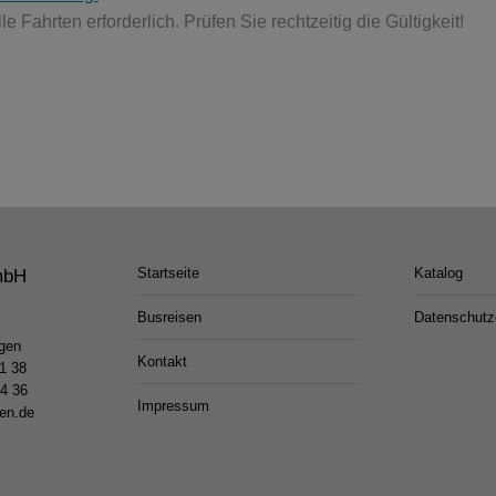
e Fahrten erforderlich. Prüfen Sie rechtzeitig die Gültigkeit!
Startseite
Katalog
mbH
Busreisen
Datenschutz
gen
Kontakt
31 38
14 36
Impressum
sen.de