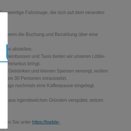
t. Neuwertige Fahrzeuge, die sich auf dem neuesten
eis, wenn die Buchung und Bezahlung über eine
nlos abstellen.
en Kleinbussen und Taxis bieten wir unseren Löble-
um Reisebus bringt.
mit Getränken und kleinen Speisen versorgt, wollen
ahl von 30 Personen voraussetzt.
mittags nochmals eine Kaffeepause eingelegt.
er Bus aus irgendwelchen Gründen verspätet, setzen
finden Sie unter
https://loeble-