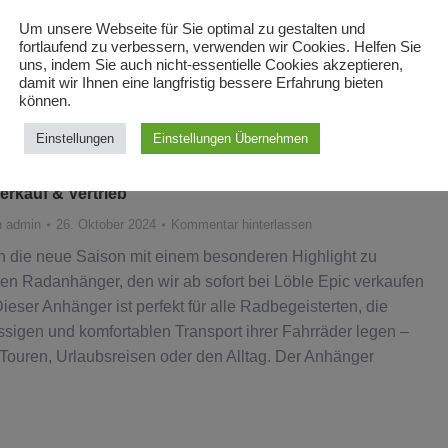
n
admin
26. Oktober 2024
Kommentar hinterlassen
Um unsere Webseite für Sie optimal zu gestalten und
hr unseren Fahrschulbus mieten! Weitere Infos findet ihr hier
fortlaufend zu verbessern, verwenden wir Cookies. Helfen Sie
uns, indem Sie auch nicht-essentielle Cookies akzeptieren,
damit wir Ihnen eine langfristig bessere Erfahrung bieten
können.
Einstellungen
Einstellungen Übernehmen
rkauf & Vertrieb
n
admin
26. Oktober 2024
Kommentar hinterlassen
in die neue Saison mit einem besonderen Highlight zu
en Radanhänger, den wir ab sofort bei Löble Epic verkaufen
ieser Anhänger ist perfekt für alle Radbegeisterten, die
ssigen und komfortablen Transport ihrer Fahrräder legen –
e Touren, Urlaubsreisen oder den Alltag. Der Anhänger