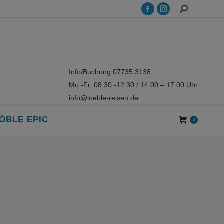
Search:
Facebook
Instagram
page
page
opens
opens
in
in
new
new
Info/Buchung 07735 3138
window
window
Mo.-Fr. 08:30 -12:30 / 14:00 – 17:00 Uhr
info@loeble-reisen.de
ÖBLE EPIC
0