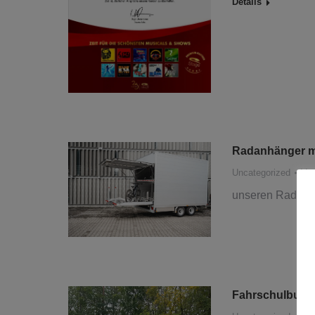
Details
Radanhänger m
Uncategorized
Vo
unseren Radanhän
Fahrschulbus 