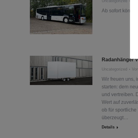
Uncategorized
Vo
Ab sofort könnt i
Radanhänger Ve
Uncategorized
Vo
Wir freuen uns, 
starten: dem neu
und vertreiben. D
Wert auf zuverlä
ob für sportlich
überzeugt…
Details