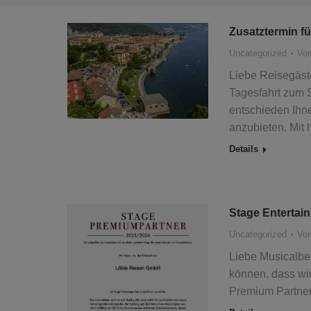
Zusatztermin f
Uncategorized
Vo
Liebe Reisegäste
Tagesfahrt zum 
entschieden Ihn
anzubieten. Mit 
Details
Stage Entertai
Uncategorized
Vo
Liebe Musicalbeg
können, dass wir
Premium Partner