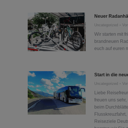
Neuer Radanhä
Uncategorized
Vo
Wir starten mit 
brandneuen Radan
euch auf euren 
Start in die ne
Uncategorized
Vo
Liebe Reisefreu
freuen uns sehr,
beim Durchblätt
Flusskreuzfahrt,
Reiseziele Deut