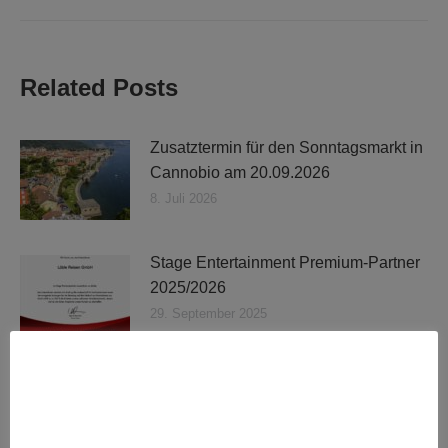
Beitrag:
Related Posts
Zusatztermin für den Sonntagsmarkt in
Cannobio am 20.09.2026
8. Juli 2026
Stage Entertainment Premium-Partner
2025/2026
29. September 2025
Radanhänger mieten
26. Oktober 2024