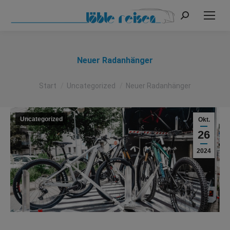
Search:
Neuer Radanhänger
Sie befinden sich hier:
Start
Uncategorized
Neuer Radanhänger
Uncategorized
Okt.
26
2024