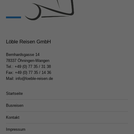
werden
Löble Reisen GmbH
Bernhardsgasse 14
78337 Öhningen-Wangen
Tel.:
+49 (0) 77 35 / 31 38
Fax: +49 (0) 77 35 / 14 36
Mail:
info@loeble-reisen.de
Startseite
Busreisen
Kontakt
Impressum