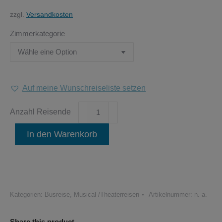
zzgl.
Versandkosten
Zimmerkategorie
Auf meine Wunschreiseliste setzen
20.11.-22.11.2026
Starlight
Express
In den Warenkorb
in
Bochum
-
Das
rasanteste
Kategorien:
Busreise
,
Musical-/Theaterreisen
Artikelnummer:
n. a.
Musical
der
Share this product