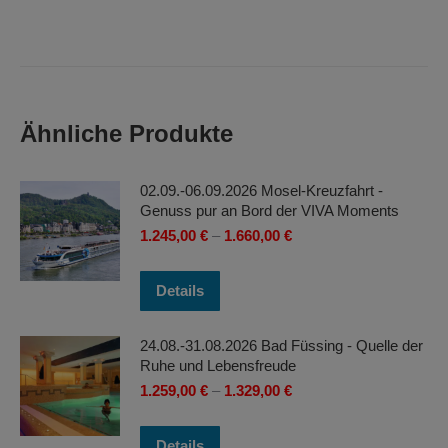
Ähnliche Produkte
02.09.-06.09.2026 Mosel-Kreuzfahrt -
Genuss pur an Bord der VIVA Moments
1.245,00
€
–
1.660,00
€
Dieses
Details
Produkt
weist
24.08.-31.08.2026 Bad Füssing - Quelle der
mehrere
Ruhe und Lebensfreude
Varianten
1.259,00
€
–
1.329,00
€
auf.
Die
Dieses
Details