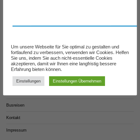
Löble Reisen GmbH
Um unsere Webseite für Sie optimal zu gestalten und
Bernhardsgasse 14
fortlaufend zu verbessern, verwenden wir Cookies. Helfen
Sie uns, indem Sie auch nicht-essentielle Cookies
78337 Öhningen-Wangen
akzeptieren, damit wir Ihnen eine langfristig bessere
Tel.:
+49 (0) 77 35 / 31 38
Erfahrung bieten können.
Fax: +49 (0) 77 35 / 14 36
Mail:
info@loeble-reisen.de
Einstellungen
Einstellungen Übernehmen
Startseite
Busreisen
Kontakt
Impressum