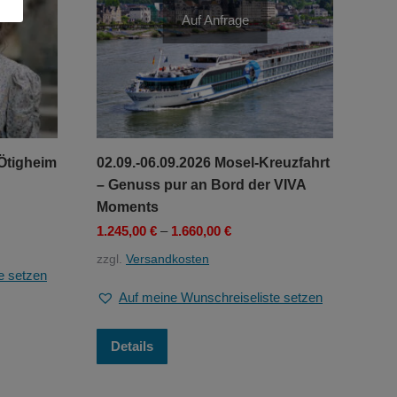
Auf Anfrage
 Ötigheim
02.09.-06.09.2026 Mosel-Kreuzfahrt
– Genuss pur an Bord der VIVA
Moments
1.245,00
€
–
1.660,00
€
zzgl.
Versandkosten
e setzen
Auf meine Wunschreiseliste setzen
Dieses
Details
Produkt
weist
mehrere