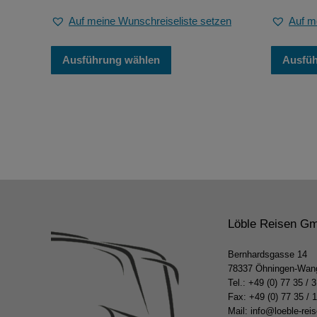
Auf meine Wunschreiseliste setzen
Auf m
Dieses
Ausführung wählen
Ausfüh
Produkt
weist
mehrere
Varianten
auf.
Die
Optionen
können
auf
der
Produktseite
gewählt
Löble Reisen G
werden
Bernhardsgasse 14
78337 Öhningen-Wan
Tel.:
+49 (0) 77 35 / 
Fax: +49 (0) 77 35 / 
Mail:
info@loeble-rei