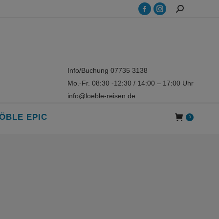
Search:
Facebook
Instagram
page
page
opens
opens
in
in
new
new
Info/Buchung 07735 3138
window
window
Mo.-Fr. 08:30 -12:30 / 14:00 – 17:00 Uhr
info@loeble-reisen.de
ÖBLE EPIC
0