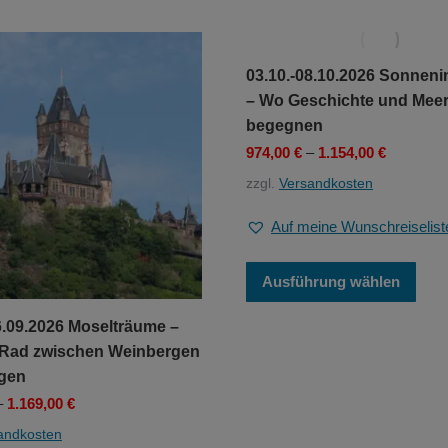
auf.
auf.
Die
Die
Optionen
Optionen
können
können
03.10.-08.10.2026 Sonneni
auf
auf
– Wo Geschichte und Meer
der
der
begegnen
Produktseite
Produktseite
gewählt
gewählt
974,00
€
–
1.154,00
€
werden
werden
zzgl.
Versandkosten
Auf meine Wunschreiselist
Dies
Ausführung wählen
Prod
weis
6.09.2026 Moselträume –
mehr
Vari
 Rad zwischen Weinbergen
auf.
gen
Die
–
1.169,00
€
Opti
könn
andkosten