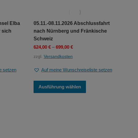
Varianten
auf.
Die
Optionen
nsel Elba
05.11.-08.11.2026 Abschlussfahrt
können
 sich
nach Nürnberg und Fränkische
auf
Schweiz
der
Produktseite
624,00
€
–
699,00
€
gewählt
zzgl.
Versandkosten
werden
e setzen
Auf meine Wunschreiseliste setzen
es
Dieses
Ausführung wählen
ukt
Produkt
t
weist
ere
mehrere
anten
Varianten
auf.
Die
onen
Optionen
en
können