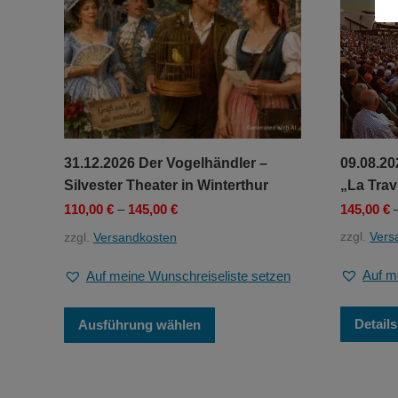
09.08.20
31.12.2026 Der Vogelhändler –
„La Trav
Silvester Theater in Winterthur
145,00
€
110,00
€
–
145,00
€
zzgl.
Vers
zzgl.
Versandkosten
Auf m
Auf meine Wunschreiseliste setzen
Dieses
Details
Ausführung wählen
Produkt
weist
mehrere
Varianten