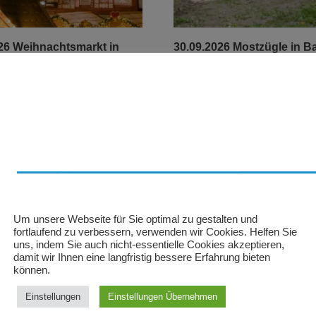
26 Weihnachtsmarkt in
30.09.2026 Mostzügle in B
pfen
Waldsee
71,00
€
andkosten
zzgl.
Versandkosten
eine Wunschreiseliste setzen
Auf meine Wunschreiselist
 Warenkorb
In den Warenkorb
Um unsere Webseite für Sie optimal zu gestalten und
fortlaufend zu verbessern, verwenden wir Cookies. Helfen Sie
uns, indem Sie auch nicht-essentielle Cookies akzeptieren,
damit wir Ihnen eine langfristig bessere Erfahrung bieten
können.
Einstellungen
Einstellungen Übernehmen