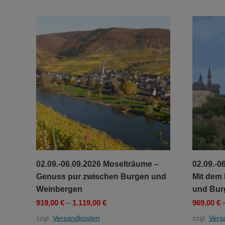
auf.
Die
Optionen
können
auf
der
Produktseite
gewählt
werden
02.09.-06.09.2026 Moselträume –
02.09.-0
Genuss pur zwischen Burgen und
Mit dem
Weinbergen
und Bur
919,00
€
–
1.119,00
€
969,00
€
zzgl.
Versandkosten
zzgl.
Vers