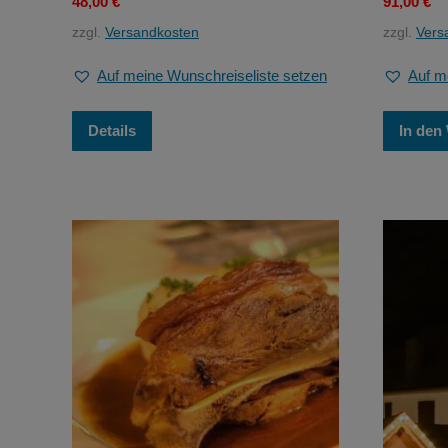
48,00
€
91,00
€
zzgl.
Versandkosten
zzgl.
Vers
Auf meine Wunschreiseliste setzen
Auf m
Details
In den