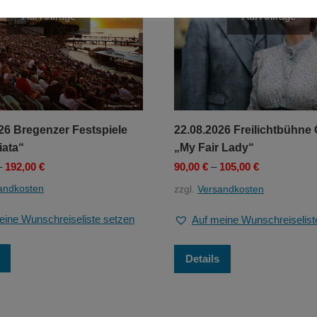
Auf Anfrage
Auf Anfrage
26 Bregenzer Festspiele
22.08.2026 Freilichtbühne
iata“
„My Fair Lady“
–
192,00
€
90,00
€
–
105,00
€
andkosten
zzgl.
Versandkosten
eine Wunschreiseliste setzen
Auf meine Wunschreiselist
Dieses
Dieses
Details
Produkt
Produkt
weist
weist
mehrere
mehrere
Varianten
Varianten