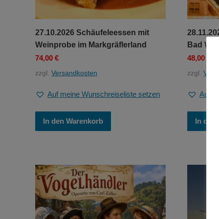
27.10.2026 Schäufeleessen mit
28.11.20
Weinprobe im Markgräflerland
Bad Wim
74,00
€
48,00
€
zzgl.
Versandkosten
zzgl.
Vers
Auf meine Wunschreiseliste setzen
Auf m
In den Warenkorb
In den